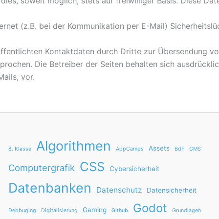
dies, soweit möglich, stets auf freiwilliger Basis. Diese D
ernet (z.B. bei der Kommunikation per E-Mail) Sicherheitsl
fentlichten Kontaktdaten durch Dritte zur Übersendung vo
prochen. Die Betreiber der Seiten behalten sich ausdrücklic
ils, vor.
Algorithmen
Assets
8. Klasse
AppCamps
BdF
CMS
CSS
Computergrafik
Cybersicherheit
Datenbanken
Datenschutz
Datensicherheit
Godot
Gaming
Debbuging
Digitalisierung
Github
Grundlagen