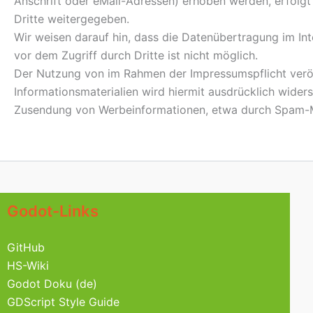
Anschrift oder eMail-Adressen) erhoben werden, erfolgt 
Dritte weitergegeben.
Wir weisen darauf hin, dass die Datenübertragung im Int
vor dem Zugriff durch Dritte ist nicht möglich.
Der Nutzung von im Rahmen der Impressumspflicht veröf
Informationsmaterialien wird hiermit ausdrücklich widers
Zusendung von Werbeinformationen, etwa durch Spam-Ma
Godot-Links
GitHub
HS-Wiki
Godot Doku (de)
GDScript Style Guide